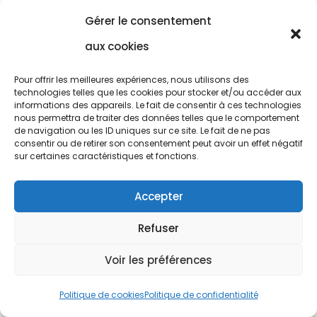
Lorsque nous sommes en photo de paysage,
Gérer le consentement
il y a trop de situations où le sol n’est pas
plat. Dès lors, nous devons adapter l’angle
aux cookies
de chaque pied, en fonction du relief.
Pour offrir les meilleures expériences, nous utilisons des
Un trépied photo avec des pieds
technologies telles que les cookies pour stocker et/ou accéder aux
indépendants est le meilleur choix que nous
informations des appareils. Le fait de consentir à ces technologies
nous permettra de traiter des données telles que le comportement
puissions faire!
de navigation ou les ID uniques sur ce site. Le fait de ne pas
consentir ou de retirer son consentement peut avoir un effet négatif
Bannissons les trépieds avec des pieds reliés
sur certaines caractéristiques et fonctions.
!
Accepter
Refuser
Voir les préférences
💬 Besoin d'aide? Dites moi ici
Politique de cookies
Politique de confidentialité